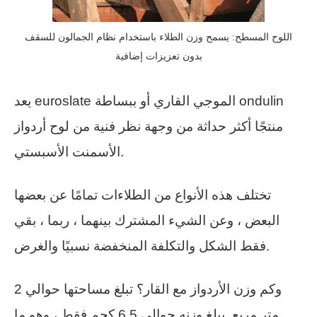
اللوح المسطح: يسمح وزن الطلاء باستخدام نظام الجمالون للسقف
بدون تعزيزات إضافية
يعد euroslate الموجي القاري أو ببساطة ondulin
منتجًا أكثر حداثة من وجهة نظر فنية من لوح أردواز
الأسمنت الأسبستي.
تختلف هذه الأنواع من الطلاءات تمامًا عن بعضها
البعض ، وعن الشيء المشترك بينهما ، ربما ، بقي
فقط الشكل والتكلفة المنخفضة نسبيًا والغرض.
وكم وزن الأردواز مع القار؟ تبلغ مساحتها حوالي 2
متر مربع. يبلغ وزنه حوالي 6.5 كجم فقط ، وهو ما